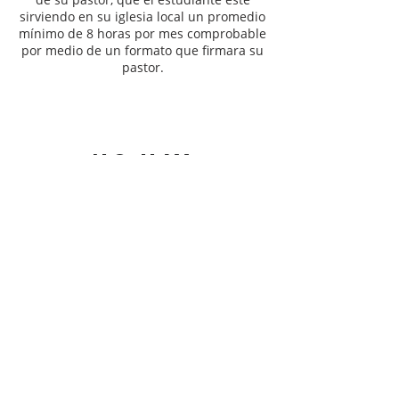
sirviendo en su iglesia local un promedio
mínimo de 8 horas por mes comprobable
por medio de un formato que firmara su
pastor.
No hay
eventos en
este momento
calvary
chapel
puebla
01 2226031403
ministerios@calvarychapelpuebla.com
C. San José Cuautlancingo 21, Barrio del
Calvario, 72760 Heroica Puebla de Zaragoza,