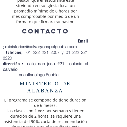
pastor, que el estudiante este
sirviendo en su iglesia local un
promedio mínimo de 8 horas por
mes comprobable por medio de un
formato que firmara su pastor.
contacto
Email
;
ministerios@calvarychapelpuebla.com
teléfono
;
01 222 221 2007
y
01 222 221
8220
dirección
:
calle san jose #21 colonia el
calvario
cuautlancingo Puebla
MINISTERIO DE
ALABANZA
El programa se compone de tiene duración
de 6 meses.
Las clases son 1 vez por semana y tienen
duración de 2 horas, se requiere una
asistencia del 90%, carta de recomendación
de su pastor, que el estudiante este